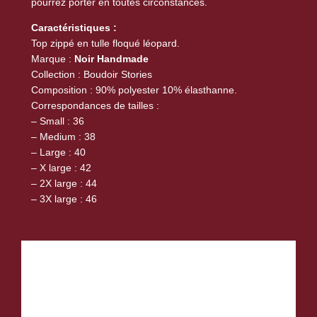
o
pourrez porter en toutes circonstances.
n
Caractéristiques :
g
Top zippé en tulle floqué léopard.
u
Marque :
Noir Handmade
e
Collection : Boudoir Stories
s
Composition : 90% polyester 10% élasthanne.
Correspondances de tailles :
z
– Small : 36
i
– Medium : 38
p
– Large : 40
p
– X large : 42
é
– 2X large : 44
e
– 3X large : 46
n
Produits similaires
t
u
l
l
e