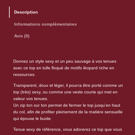
t
Description
i
t
Informations complémentaires
é
Avis (0)
d
e
T
o
Donnez un style sexy et un peu sauvage à vos tenues
p
avec ce top en tulle floqué de motifs léopard riche en
ressources.
m
a
Transparent, doux et léger, il pourra être porté comme un
n
top (très) sexy, ou comme une veste courte qui met en
c
valeur vos tenues.
h
Un zip ton sur ton permet de fermer le top jusqu’en haut
du col, afin de profiter pleinement de la matière sensuelle
e
qui épouse le buste.
s
l
Tenue sexy de référence, vous adorerez ce top que vous