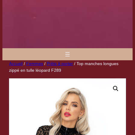
Accueil
/
Femmes
/
Prêts â porter
/ Top manches longues
zippé en tulle léopard F289