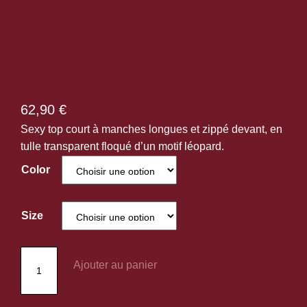
longues zippé en
tulle léopard F289
62,90
€
Sexy top court à manches longues et zippé devant, en
tulle transparent floqué d’un motif léopard.
Color
Size
q
Ajouter au panier
u
a
n