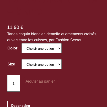
– blanc
11,90
€
Tanga coquin blanc en dentelle et ornements croisés,
ouvert entre les cuisses, par Fashion Secret.
Color
Size
q
Ajouter au panier
u
a
n
t
Description