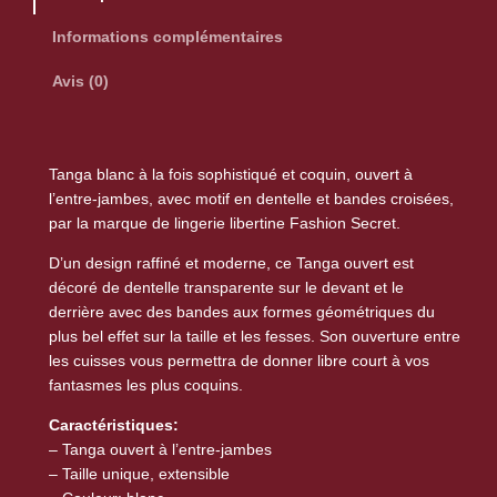
i
t
Informations complémentaires
é
Avis (0)
d
e
T
a
Tanga blanc à la fois sophistiqué et coquin, ouvert à
n
l’entre-jambes, avec motif en dentelle et bandes croisées,
par la marque de lingerie libertine Fashion Secret.
g
a
D’un design raffiné et moderne, ce Tanga ouvert est
o
décoré de dentelle transparente sur le devant et le
u
derrière avec des bandes aux formes géométriques du
v
plus bel effet sur la taille et les fesses. Son ouverture entre
les cuisses vous permettra de donner libre court à vos
e
fantasmes les plus coquins.
r
t
Caractéristiques:
A
– Tanga ouvert à l’entre-jambes
n
– Taille unique, extensible