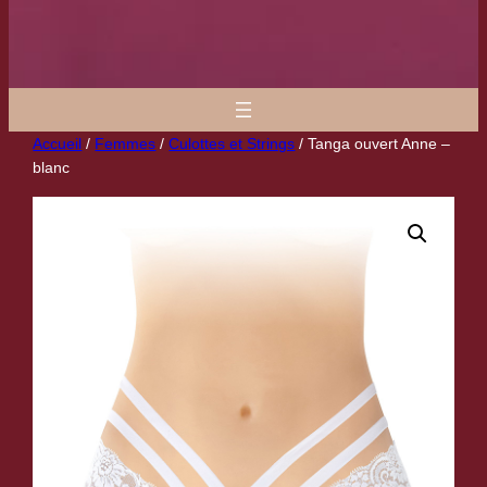
Accueil
/
Femmes
/
Culottes et Strings
/ Tanga ouvert Anne –
blanc