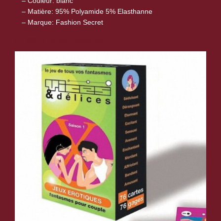
– Couleur: blanc
n
– Matière: 95% Polyamide 5% Elasthanne
e
– Marque: Fashion Secret
–
Produits similaires
b
l
a
n
c