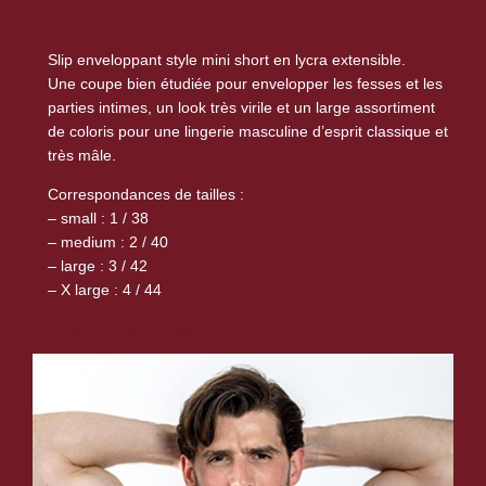
e
S
l
Slip enveloppant style mini short en lycra extensible.
i
Une coupe bien étudiée pour envelopper les fesses et les
parties intimes, un look très virile et un large assortiment
p
de coloris pour une lingerie masculine d’esprit classique et
S
très mâle.
u
n
Correspondances de tailles :
n
– small : 1 / 38
– medium : 2 / 40
y
– large : 3 / 42
– X large : 4 / 44
Produits similaires