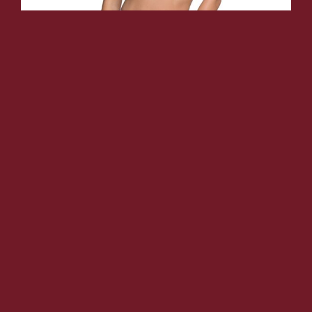
Bikini sexy blanc Lovelia – Passion
50,90
€
Choix des options