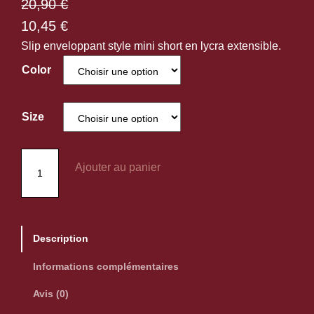
20,90
€
10,45
€
Slip enveloppant style mini short en lycra extensible.
Color
Size
q
Ajouter au panier
u
a
n
t
Description
i
t
Informations complémentaires
é
Avis (0)
d