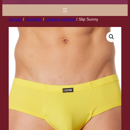
Accueil
/
Hommes
/
Lingerie homme
/ Slip Sunny