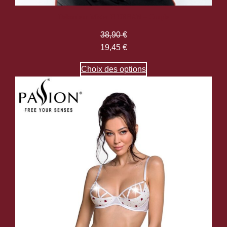
Débardeur Mister B URBAN – Couple
38,90
€
19,45
€
Choix des options