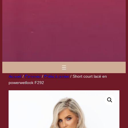
Accueil
/
Femmes
/
Prêts â porter
/ Short court lacé en
powerwetlook F292