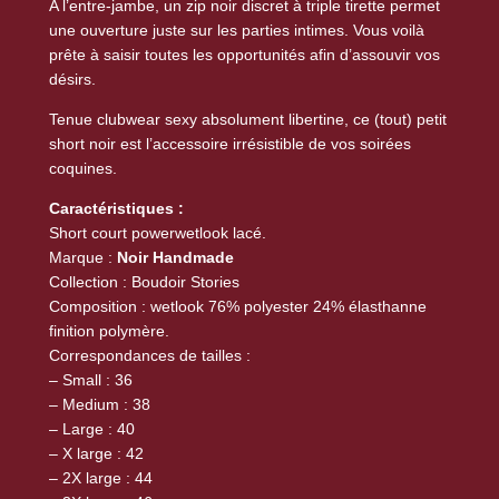
A l’entre-jambe, un zip noir discret à triple tirette permet
r
une ouverture juste sur les parties intimes. Vous voilà
t
prête à saisir toutes les opportunités afin d’assouvir vos
l
désirs.
a
c
Tenue clubwear sexy absolument libertine, ce (tout) petit
short noir est l’accessoire irrésistible de vos soirées
é
coquines.
e
n
Caractéristiques :
p
Short court powerwetlook lacé.
Marque :
Noir Handmade
o
Collection : Boudoir Stories
w
Composition : wetlook 76% polyester 24% élasthanne
e
finition polymère.
r
Correspondances de tailles :
w
– Small : 36
e
– Medium : 38
t
– Large : 40
l
– X large : 42
– 2X large : 44
o