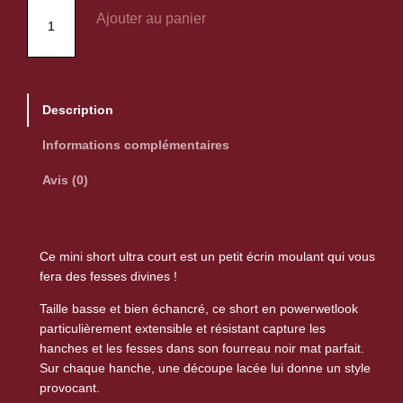
q
Ajouter au panier
u
a
n
t
Description
i
t
Informations complémentaires
é
Avis (0)
d
e
S
h
Ce mini short ultra court est un petit écrin moulant qui vous
o
fera des fesses divines !
r
Taille basse et bien échancré, ce short en powerwetlook
t
particulièrement extensible et résistant capture les
c
hanches et les fesses dans son fourreau noir mat parfait.
o
Sur chaque hanche, une découpe lacée lui donne un style
u
provocant.