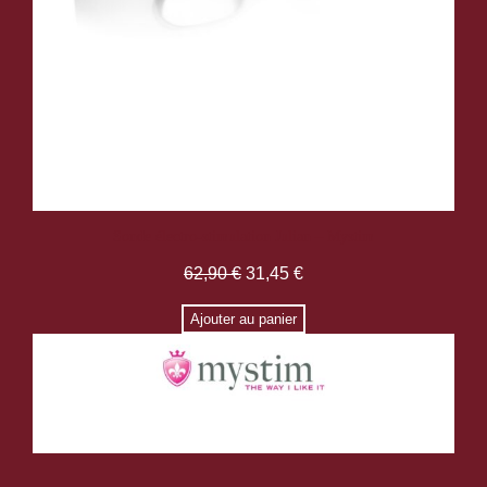
Sonde électro-stimulation Julian – Mystim
62,90
€
31,45
€
Ajouter au panier