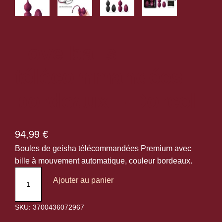
Love balls
télécommandées
bordeaux – Dorcel
94,99
€
Boules de geisha télécommandées Premium avec
bille à mouvement automatique, couleur bordeaux.
q
Ajouter au panier
u
a
SKU:
3700436072967
n