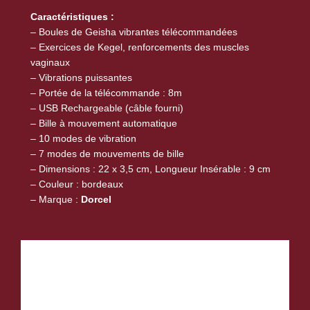
é
Caractéristiques :
c
– Boules de Geisha vibrantes télécommandées
o
– Exercices de Kegel, renforcements des muscles
m
vaginaux
m
– Vibrations puissantes
a
– Portée de la télécommande : 8m
n
– USB Rechargeable (câble fourni)
d
– Bille à mouvement automatique
– 10 modes de vibration
é
– 7 modes de mouvements de bille
e
– Dimensions : 22 x 3,5 cm, Longueur Insérable : 9 cm
s
– Couleur : bordeaux
b
– Marque :
Dorcel
o
Produits similaires
r
d
e
a
u