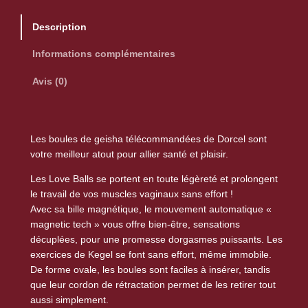
t
i
Description
t
é
Informations complémentaires
d
Avis (0)
e
L
o
v
Les boules de geisha télécommandées de Dorcel sont
votre meilleur atout pour allier santé et plaisir.
e
b
Les Love Balls se portent en toute légèreté et prolongent
a
le travail de vos muscles vaginaux sans effort !
l
Avec sa bille magnétique, le mouvement automatique «
l
magnetic tech » vous offre bien-être, sensations
décuplées, pour une promesse dorgasmes puissants. Les
s
exercices de Kegel se font sans effort, même immobile.
t
De forme ovale, les boules sont faciles à insérer, tandis
é
que leur cordon de rétractation permet de les retirer tout
l
aussi simplement.